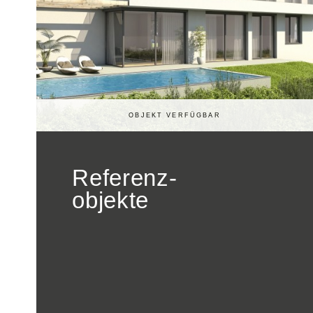
OBJEKT VERFÜGBAR
Referenz-
objekte