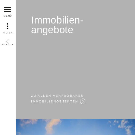
MENÜ
Immobilien-
angebote
FILTER
ZURÜCK
ZU ALLEN VERFÜGBAREN
IMMOBILIENOBJEKTEN
EIGENTUM