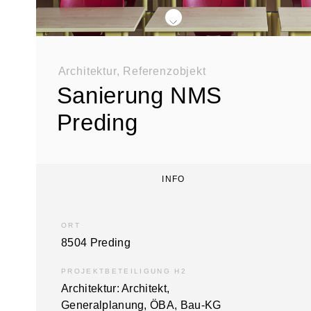
div class="swiper-buttons swiper-buttons--start">
Architektur, Referenzobjekt
Sanierung NMS
Preding
INFO
ORT
8504 Preding
PROJEKTBETEILIGUNG H2
Architektur: Architekt,
Generalplanung, ÖBA, Bau-KG