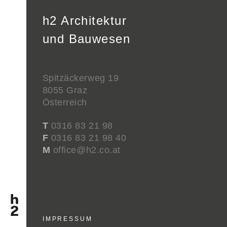
h2 Architektur
und Bauwesen
Spitzäckerweg 19
8055 Graz
Österreich
T
0316 83 21 98
F
0316 83 21 98 40
M
office@h2.co.at
IMPRESSUM