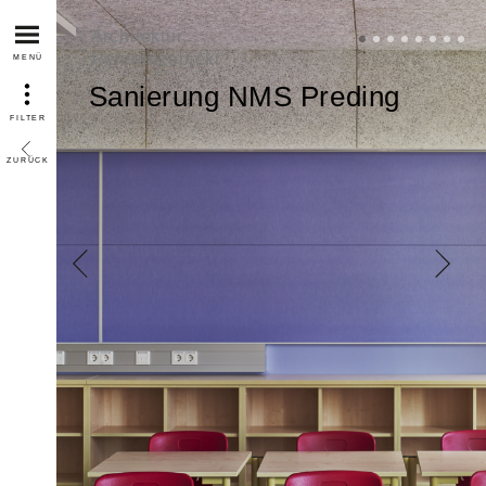
Architektur,
Referenzobjekt
MENÜ
Sanierung NMS Preding
FILTER
ZURÜCK