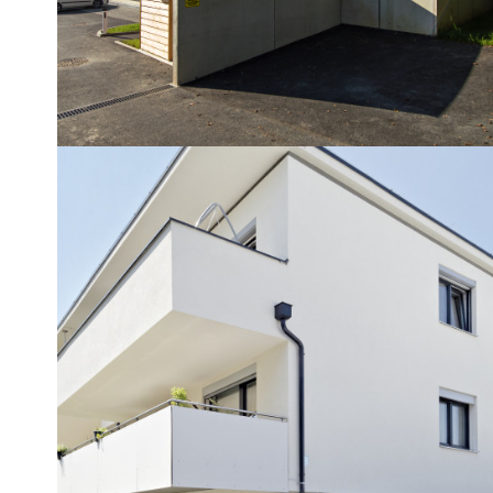
REFERENZOBJEKT
Neudorfer­straße
Mehrfamilienhaus mit 16 Wohneinheiten
Mit Übermittlung meiner Anfrage stimme ich den
Datenschutzbestimmungen
zu, sowie von der H2 Bauträger GmbH
Aussendungen per E-Mail zu erhalten und über aktuelle oder
zukünftige Immobilienangebote informiert zu werden.