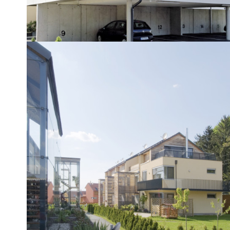
REFERENZOBJEKT
Allerheiligen I & II
3 Mehrfamilienhäuser, 13 Wohneinheiten
und 5…