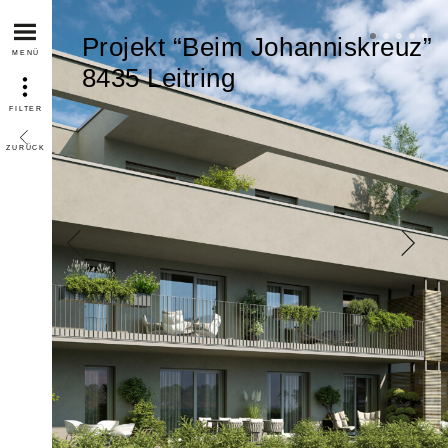
Projekt “Beim Johanniskreuz”
MENÜ
8435 Leitring
FILTER
ZURÜCK