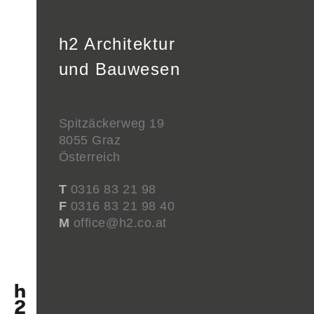
h2 Architektur
und Bauwesen
Spitzäckerweg 19
8055 Graz
Österreich
T
0316 83 21 98
F
0316 83 21 98 40
M
office@h2.co.at