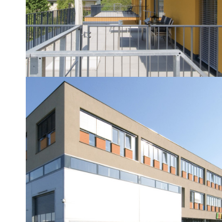
REFERENZOBJEKT
BGD
Büro- und Betriebsgebäude in Lebring
Mit Übermittlung meiner Anfrage stimme ich den
Datenschutzbestimmungen
zu, sowie von der H2 Bauträger GmbH
Aussendungen per E-Mail zu erhalten und über aktuelle oder
zukünftige Immobilienangebote informiert zu werden.