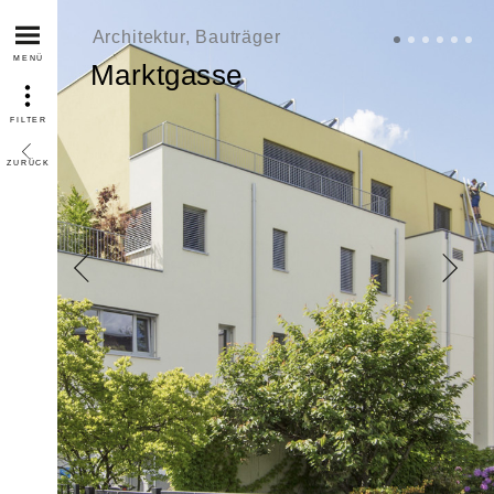
Architektur, Bauträger
MENÜ
Marktgasse
FILTER
ZURÜCK