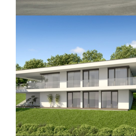
REFERENZOBJEKT
Stattegg
Architektenhaus
Südhang - Aussicht - Sonnenuntergang
VERKAUFT