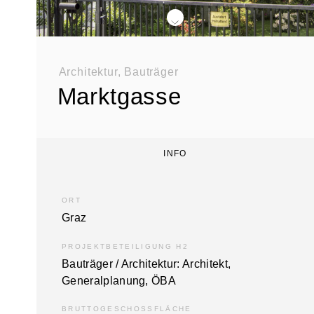
div class="swiper-buttons swiper-buttons--start">
Architektur, Bauträger
Marktgasse
INFO
ORT
Graz
PROJEKTBETEILIGUNG H2
Bauträger / Architektur: Architekt,
General­planung, ÖBA
BRUTTOGESCHOSSFLÄCHE