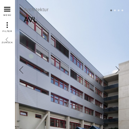
Architektur
MENÜ
AVL
FILTER
ZURÜCK