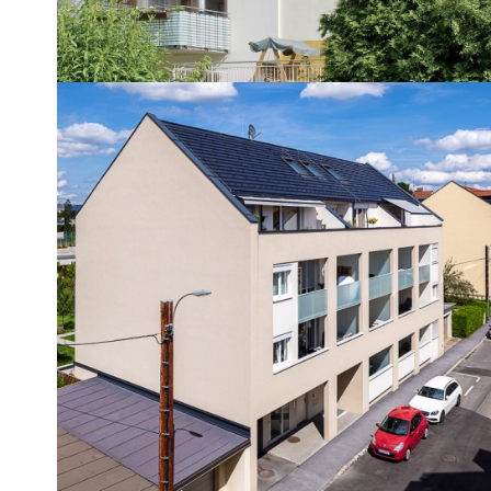
REFERENZOBJEKT
Eggenberg
Lerchengasse
Kleines Projekt in Ruhelage
AUSVERKAUFT