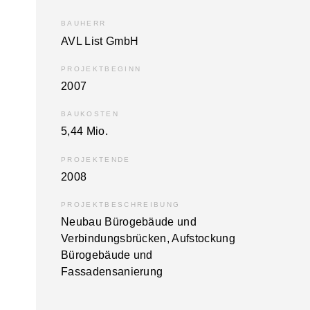
BAUHERR
AVL List GmbH
PROJEKTBEGINN
2007
BAUKOSTEN
5,44 Mio.
PROJEKTENDE
2008
PROJEKTBESCHREIBUNG
Neubau Bürogebäude und
Verbindungs­brücken, Aufstockung
Bürogebäude und
Fassadensanierung