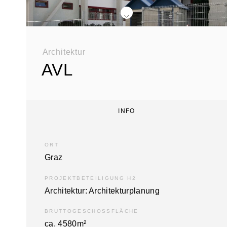
div class="swiper-buttons swiper-buttons--start">
Architektur
AVL
INFO
ORT
Graz
PROJEKTBETEILIGUNG H2
Architektur: Architektur­planung
BRUTTOGESCHOSSFLÄCHE
ca. 4580m²