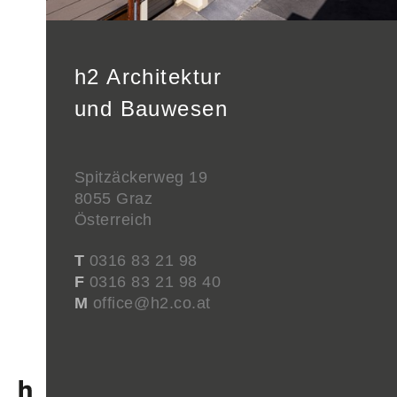
h2 Architektur
und Bauwesen
Spitzäckerweg 19
8055 Graz
Österreich
T
0316 83 21 98
F
0316 83 21 98 40
M
office@h2.co.at